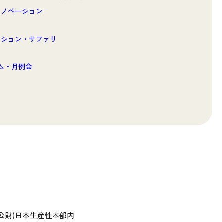
イノベーション
ーション・サファリ
ラム・月例会
 (公財)日本生産性本部内