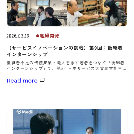
2026.07.13
組織開発
【サービスイノベーションの挑戦】第9回：後継者
インターンシップ
後継者不足の伝統産業と職人を志す若者をつなぐ「後継者
インターンシップ」で、第5回日本サービス大賞地方創生大
臣賞を受賞したニッポン手仕事図鑑の編集長、大牧圭吾氏
が生産性新聞のインタビューに応じた。
Read more