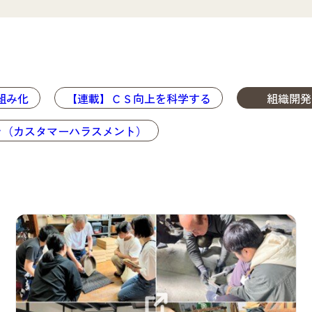
組み化
【連載】ＣＳ向上を科学する
組織開発
ラ（カスタマーハラスメント）