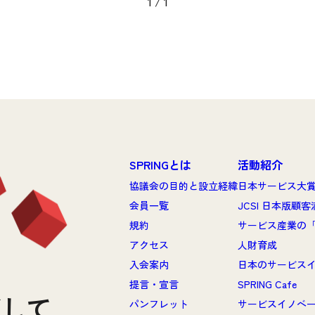
1
/
1
SPRINGとは
活動紹介
協議会の目的と設立経緯
日本サービス大
会員一覧
JCSI 日本版顧
規約
サービス産業の
アクセス
人財育成
と
入会案内
日本のサービス
提言・宣言
SPRING Cafe
ざして
パンフレット
サービスイノベ