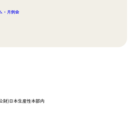
ラム・月例会
 (公財)日本生産性本部内