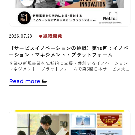
2026.07.23
組織開発
【サービスイノベーションの挑戦】第10回：イノベ
ーション・マネジメント・プラットフォーム
企業の新規事業を包括的に支援・共創するイノベーション
マネジメント・プラットフォームで第5回日本サービス大賞
の「優秀賞」と「審査員特別賞」をダブル受賞したRelic
（レリック）代表取締役CEO、北嶋貴朗氏は、生産性新聞
Read more
のインタビューに応じた。