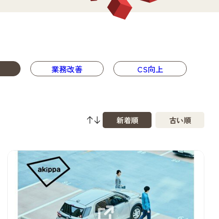
業務改善
CS向上
新着順
古い順