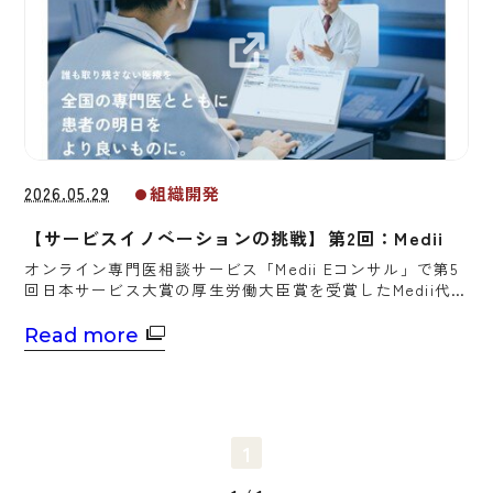
2026.05.29
組織開発
【サービスイノベーションの挑戦】第2回：Medii
オンライン専門医相談サービス「Medii Eコンサル」で第5
回日本サービス大賞の厚生労働大臣賞を受賞したMedii代表
取締役で医師の山田裕揮氏は、生産性新聞のインタビュー
に応じた。
Read more
1