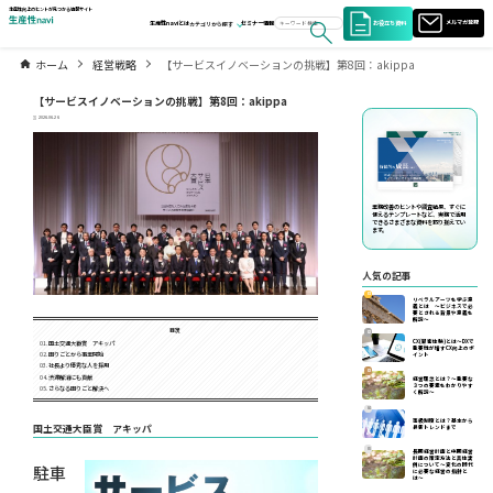
生産性向上のヒントが見つかる情報サイト
お役立ち資料
メルマガ登録
生産性naviとは
セミナー情報
カテゴリから探す
ホーム
経営戦略
【サービスイノベーションの挑戦】第8回：akippa
【サービスイノベーションの挑戦】第8回：akippa
2026.06.26
業務改善のヒントや調査結果、すぐに
使えるテンプレートなど、実務で活用
できるさまざまな資料を取り揃えてい
ます。
人気の記事
01
リベラルアーツを学ぶ意
義とは ～ビジネスで必
要とされる背景や意義を
解説～
目次
02
CX(顧客体験)とは～DXで
国土交通大臣賞 アキッパ
重要性が増すCX向上のポ
困りごとから事業開始
イント
社長より優秀な人を採用
03
渋滞解消にも貢献
経営理念とは？～重要な
３つの要素をわかりやす
さらなる困りごと解決へ
く解説～
04
等級制度とは？基本から
国土交通大臣賞 アキッパ
最新トレンドまで
05
長期経営計画と中期経営
計画の策定方法と具体実
例について〜変化の時代
駐車
に必要な経営の指針と
は〜