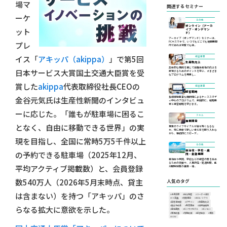
場マ
関連するセミナー
ーケ
その他
オンライン（アーカ
ット
イブ・オンデマン
ド）
アーカイブ（オンデマンド）セミナーは、
PCやスマホで、いつでもどこでも視聴期間
プレ
内であれば何度でも繰...
イス「
アキッパ（akippa）
」で第5回
経営課題
生産性向上
具体的な事例を通じて労働生産性の向上を
日本サービス大賞国土交通大臣賞を受
実現するためのポイントを学ぶ、さまざま
なプログラムを用意し...
賞した
akippa
代表取締役社長CEOの
経営課題
経営戦略
指導経験豊富な講師陣によるケーススタデ
金谷元気氏は生産性新聞のインタビュ
ィ中心のプログラムで、実践的に、戦略思
考と経営戦略を学びます。
ーに応じた。「誰もが駐車場に困るこ
スキル
事業開発
となく、自由に移動できる世界」の実
事業のライフサイクルが日々短くなるな
か、常に柔軟で新しい考え方を取り入れな
がら、継続的にスピーデ...
現を目指し、全国に常時5万5千件以上
その他
自治体・学校・病
の予約できる駐車場（2025年12月、
院・金融機関
自治体や病院、学校などの経営の質を高め
るための支援や、人事評価・処遇制度、能
平均アクティブ掲載数）と、会員登録
力開発制度の構築・導...
数540万人（2026年5月末時点、貸主
人気のタグ
は含まない）を持つ「アキッパ」のさ
#未来洞察
#給与制度
#リーダー研修
#CS調査
#労働組合
#エコノミクス
#顧客満足度
#デザイン
#生産性向上
#働き方改革
#教育課題
#労使協議制
らなる拡大に意欲を示した。
#産学連携
#ビジネスモデル
#ビジョン
#業務改善
#残業削減
#経営理念
#金融
#SOW