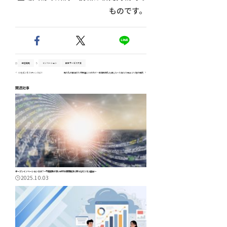
ものです。
経営戦略
イノベーション
日本サービス大賞
CEをビジネスチャンスに！
属人化の解消が人材定着とDXのカギ～業務標準化を通じた一人当たり売上12%増の事例
関連記事
オープンイノベーションとは？～不確実性が高い時代の課題解決と新たなビジネス創出～
2025.10.03