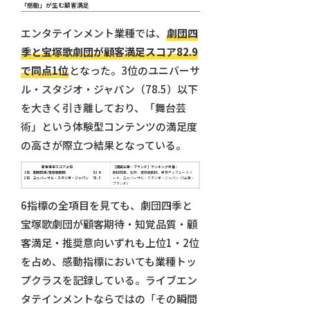
「感動」が生む顧客満足
エンタテインメント業種では、
劇団四
季と宝塚歌劇団が顧客満足スコア82.9
で同点1位
となった。3位のユニバーサ
ル・スタジオ・ジャパン（78.5）以下
を大きく引き離しており、「舞台芸
術」という体験型コンテンツの満足度
の高さが際立つ結果となっている。
顧客満足スコア上位
［調査企業・ブランド］ランキング対象：
1位 劇団四季/宝塚歌劇団 82.9
劇団四季、松竹、宝塚歌劇団、東京ディズニーリゾ
2位
ユニバーサル・スタジオ・ジャパン 78.5
ート、ユニバーサル・スタジオ・ジャパン（5企業・
ブランド）
6指標の全項目を見ても、劇団四季と
宝塚歌劇団が顧客期待・知覚品質・顧
客満足・推奨意向いずれも上位1・2位
を占め、感動指標においても業種トッ
プクラスを記録している。ライブエン
タテインメントならではの「その瞬間