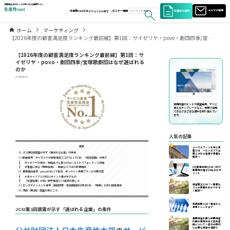
生産性向上のヒントが見つかる情報サイト
お役立ち資料
メルマガ登録
生産性naviとは
セミナー情報
カテゴリから探す
ホーム
マーケティング
【2026年度の顧客満足度ランキング最前線】第1回：サイゼリヤ・povo・劇団四季/宝塚歌劇団はなぜ選ばれるのか
【2026年度の顧客満足度ランキング最前線】第1回：サ
イゼリヤ・povo・劇団四季/宝塚歌劇団はなぜ選ばれる
のか
2026.06.12
業務改善のヒントや調査結果、すぐに
使えるテンプレートなど、実務で活用
できるさまざまな資料を取り揃えてい
ます。
人気の記事
01
目次
リベラルアーツを学ぶ意
義とは ～ビジネスで必
JCSI第1回調査が示す「選ばれる企業」の条件
要とされる背景や意義を
解説～
飲食業界：サイゼリヤが顧客満足スコア81.1で1位 – 「知覚価値」の強さ
サイゼリヤの強み：物価高でも揺らがないコストパフォーマンス評価
02
木曽路に見る「感動指標」：和食ならではの体験価値
CX(顧客体験)とは～DXで
重要性が増すCX向上のポ
携帯電話業界：povoが80.1で首位 – オンライン専用ブランドの優位性
イント
大手キャリアとの約10ポイント差が示すもの
「失望指標」が高い業界構造とCS維持の難しさ
03
経営理念とは？～重要な
エンタテインメント業界：劇団四季・宝塚歌劇団が同点1位 – 「感動」が生む顧客満足
３つの要素をわかりやす
次回（第2回）調査の見どころ
く解説～
04
等級制度とは？基本から
最新トレンドまで
JCSI第1回調査が示す「選ばれる企業」の条件
05
長期経営計画と中期経営
計画の策定方法と具体実
例について〜変化の時代
に必要な経営の指針と