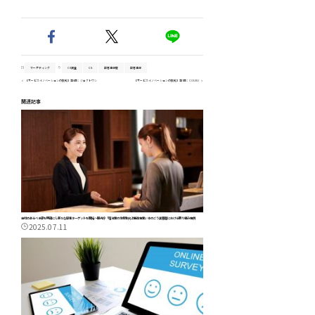
マーケティング
CS調査
CS
顧客満足度
顧客満足
【サービスイノベーションの挑戦】第6回：ジェクトワン
【サービスイノベーションの挑戦】第7回：COUXU
関連記事
自社のあるべき姿を明確にし新たな顧客ターゲットを開拓～観光庁「宿泊業の生産性向上推進事業」ゆのごう美春閣における取り組み事例
2025.07.11