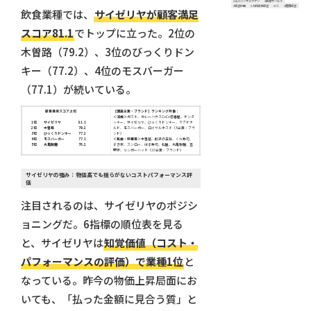
#ユニバーサルマナー
#医療サービス
#経営計画
#人的資本経営
#CX
#健康経営
飲食業種では、
サイゼリヤが顧客満足
スコア81.1
でトップに立った。2位の
木曽路（79.2）、3位のびっくりドン
キー（77.2）、4位のモスバーガー
（77.1）が続いている。
顧客満足スコア上位
［調査企業・ブランド］ランキング対象：
＜洋食＞
ガスト、カレーハウスCoCo壱番屋、ケンタ
1位
サイゼリヤ
81.1
ッキー、サイゼリヤ、びっくりドンキー、マクドナ
2位
木曽路
79.2
ルド、モスバーガー、ロイヤルホスト（8企業・ブラ
3位
びっくりドンキー
77.2
ンド）
4位
モスバーガー
77.1
＜和食・中華等＞
木曽路、餃子の王将、くら寿司、
5位
丸亀製麺
76.2
すき家、スシロー、はま寿司、松屋、丸亀製麺、吉
野家、リンガーハット（10企業・ブランド）
サイゼリヤの強み：物価高でも揺らがないコストパフォーマンス評
価
注目されるのは、サイゼリヤのポジシ
ョニングだ。6指標の順位表を見る
と、サイゼリヤは
知覚価値（コスト・
パフォーマンスの評価）で業種1位
と
なっている。昨今の物価上昇局面にお
いても、「払った金額に見合う質」と