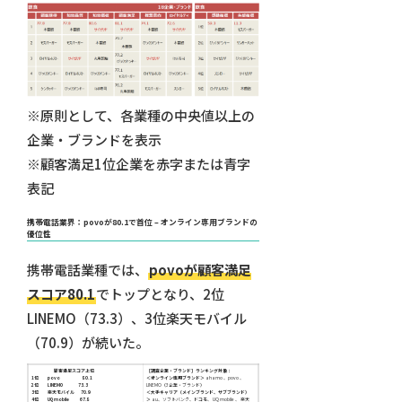
※原則として、各業種の中央値以上の
企業・ブランドを表示
※顧客満足1位企業を赤字または青字
表記
携帯電話業界：povoが80.1で首位 – オンライン専用ブランドの
優位性
携帯電話業種では、
povoが顧客満足
スコア80.1
でトップとなり、2位
LINEMO（73.3）、3位楽天モバイル
（70.9）が続いた。
顧客満足スコア上位
［調査企業・ブランド］ランキング対象：
1位 povo 80.1
＜オンライン専用ブランド＞
ahamo 、povo 、
2位
LINEMO 73.3
LINEMO（3企業・ブランド）
3位 楽天モバイル 70.9
＜大手キャリア（メインブランド、サブブランド）
4位 UQ mobile 67.8
＞
au、ソフトバンク、ドコモ、 UQ mobile 、 楽天