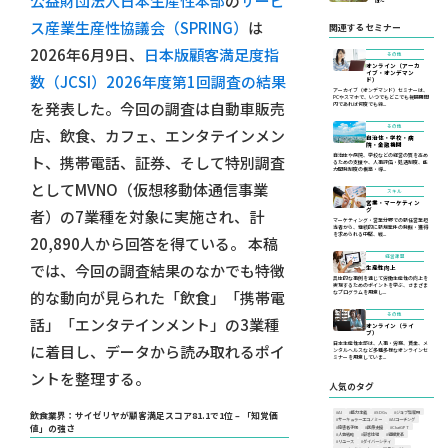
公益財団法人日本生産性本部
の
サービ
は〜
ス産業生産性協議会（SPRING）
は
関連するセミナー
2026年6月9日、
日本版顧客満足度指
その他
オンライン（アーカ
イブ・オンデマン
数（JCSI）2026年度第1回調査の結果
ド）
アーカイブ（オンデマンド）セミナーは、
PCやスマホで、いつでもどこでも視聴期間
を発表した。今回の調査は自動車販売
内であれば何度でも繰...
その他
店、飲食、カフェ、エンタテインメン
自治体・学校・病
院・金融機関
自治体や病院、学校などの経営の質を高め
ト、携帯電話、証券、そして特別調査
るための支援や、人事評価・処遇制度、能
力開発制度の構築・導...
としてMVNO（仮想移動体通信事業
スキル
営業・マーケティン
グ
者）の7業種を対象に実施され、計
マーケティング・営業分野での新任営業担
当者から、継続的に新規案件の発掘・獲得
を求められる中堅、戦...
20,890人から回答を得ている。 本稿
経営課題
では、今回の調査結果のなかでも特徴
生産性向上
具体的な事例を通じて労働生産性の向上を
実現するためのポイントを学ぶ、さまざま
的な動向が見られた「飲食」「携帯電
なプログラムを用意し...
その他
話」「エンタテインメント」の3業種
オンライン（ライ
ブ）
日本生産性本部は、人事・労務、賃金、メ
に着目し、データから読み取れるポイ
ンタルヘルスなど多種多様なオンラインセ
ミナーを用意していま...
ントを整理する。
人気のタグ
#AI
#能力主義
#SDGs
#ジョブ型雇用
飲食業界：サイゼリヤが顧客満足スコア81.1で1位 – 「知覚価
#サーキュラーエコノミー
#AIコーチング
値」の強さ
#障害者手帳
#医療支援
#ChatGPT
#人事戦略
#顧客体験
#組織変革
#リユース
#ダイバーシティ