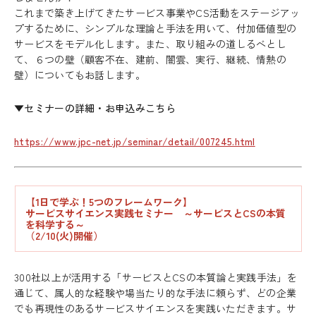
これまで築き上げてきたサービス事業やCS活動をステージアッ
プするために、シンプルな理論と手法を用いて、付加価値型の
サービスをモデル化します。また、取り組みの道しるべとし
て、６つの壁（顧客不在、建前、闇雲、実行、継続、情熱の
壁）についてもお話します。
▼セミナーの詳細・お申込みこちら
https://www.jpc-net.jp/seminar/detail/007245.html
【1日で学ぶ！5つのフレームワーク】
サービスサイエンス実践セミナー ～サービスとCSの本質
を科学する～
（2/10(火)開催）
300社以上が活用する「サービスとCSの本質論と実践手法」を
通じて、属人的な経験や場当たり的な手法に頼らず、どの企業
でも再現性のあるサービスサイエンスを実践いただきます。サ