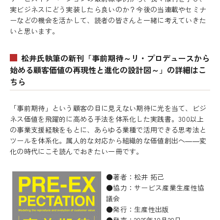
実ビジネスにどう実装したら良いのか？今後の当連載やセミナ
ーなどの機会を活かして、読者の皆さんと一緒に考えていきた
いと思います。
松井氏執筆の新刊「事前期待～リ・プロデュースから
始める顧客価値の再現性と進化の設計図～」の詳細はこ
ちら
「事前期待」という顧客の目に見えない期待に光を当て、ビジ
ネス価値を飛躍的に高める手法を体系化した実践書。300以上
の事業支援経験をもとに、あらゆる業種で活用できる思考法と
ツールを体系化。属人的な対応から組織的な価値創出へ――変
化の時代にこそ読んでおきたい一冊です。
●著者：松井 拓己
●協力：サービス産業生産性協
議会
●発行：生産性出版