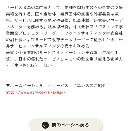
サービス改革の専門家として、業種を問わず数々の企業の支援
実績を有する。国や自治体、業界団体の支援や外部委員も兼
務。サービスに関する講演や研修、記事連載、研究会のコーデ
ィネーターも務める。岐阜県出身。株式会社ブリヂストンで事
業開発プロジェクトリーダー、ワクコンサルティング株式会社
の副社長およびサービス改革チームリーダーに従事した後、松
井サービスコンサルティングの代表を務める。
著書：価値共創のサービスイノベーション実践論（生産性出
版）、日本の優れたサービス２～６つの壁を乗り越える変革力
～（生産性出版） ほか
▼ホームページＵＲＬ／サービスサイエンスのご紹介
http://www.service-kaikaku.jp/
前のページへ戻る