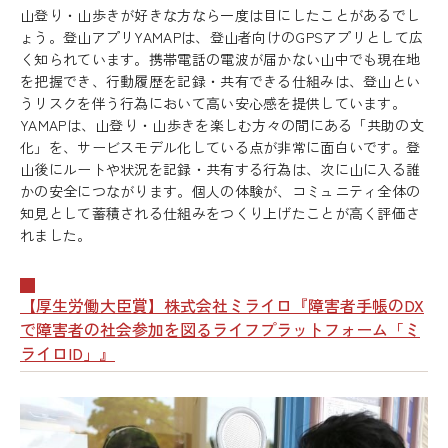
山登り・山歩きが好きな方なら一度は目にしたことがあるでし
ょう。登山アプリYAMAPは、登山者向けのGPSアプリとして広
く知られています。携帯電話の電波が届かない山中でも現在地
を把握でき、行動履歴を記録・共有できる仕組みは、登山とい
うリスクを伴う行為において高い安心感を提供しています。
YAMAPは、山登り・山歩きを楽しむ方々の間にある「共助の文
化」を、サービスモデル化している点が非常に面白いです。登
山後にルートや状況を記録・共有する行為は、次に山に入る誰
かの安全につながります。個人の体験が、コミュニティ全体の
知見として蓄積される仕組みをつくり上げたことが高く評価さ
れました。
【厚生労働大臣賞】株式会社ミライロ『障害者手帳のDX
で障害者の社会参加を図るライフプラットフォーム「ミ
ライロID」』