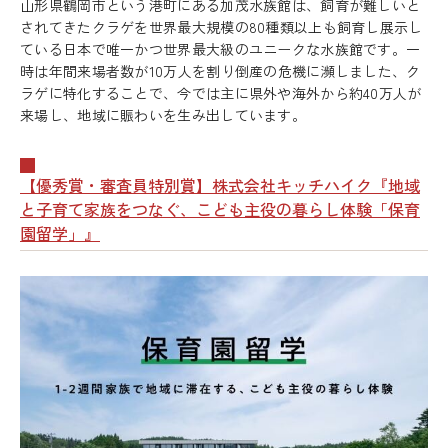
山形県鶴岡市という港町にある加茂水族館は、飼育が難しいと
されてきたクラゲを世界最大規模の80種類以上も飼育し展示し
ている日本で唯一かつ世界最大級のユニークな水族館です。一
時は年間来場者数が10万人を割り倒産の危機に瀕しました、ク
ラゲに特化することで、今では主に県外や海外から約40万人が
来場し、地域に賑わいを生み出しています。
【優秀賞・審査員特別賞】株式会社キッチハイク『地域
と子育て家族をつなぐ、こども主役の暮らし体験「保育
園留学」』