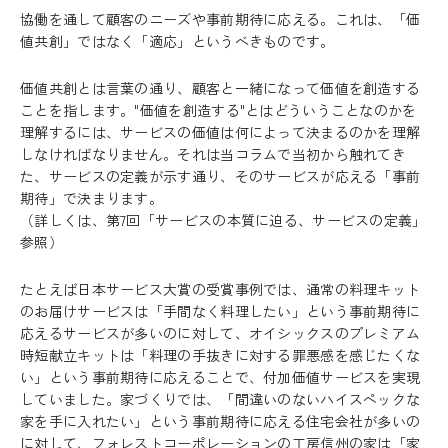
協働を通して顧客のニーズや事前期待に応える。これは、「価
値共創」ではなく「適応」というべきものです。
価値共創とは言葉の通り、顧客と一緒になって価値を創造する
ことを指します。"価値を創造する"とはどういうことなのかを
理解するには、サービスの価値は何によって決まるのかを理解
しなければなりません。それは当コラムで当初から触れてき
た、サービスの定義が示す通り、そのサービスが応える「事前
期待」で決まります。
（詳しくは、第7回「サービスの本質に迫る、サービスの定義」
参照）
たとえば日本サービス大賞の受賞事例では、通常の料理キット
のお届けサービスは「手間なく料理したい」という事前期待に
応えるサービスが多いのに対して、オイシックスのプレミアム
時短献立キットは「料理の手抜きに対する罪悪感を感じたくな
い」という事前期待に応えることで、付加価値サービスを実現
していました。家づくりでは、「間違いのないハイスペックな
家を手に入れたい」という事前期待に応える住宅会社が多いの
に対して、フォレストコーポレーションの工房信州の家は「家