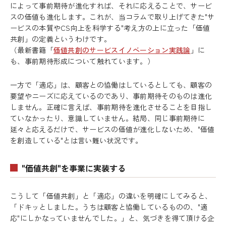
によって事前期待が進化すれば、それに応えることで、サービ
スの価値も進化します。これが、当コラムで取り上げてきた"サ
ービスの本質やCS向上を科学する"考え方の上に立った「価値
共創」の定義というわけです。
（最新書籍「
価値共創のサービスイノベーション実践論
」に
も、事前期待形成について触れています。）
一方で「適応」は、顧客との協働はしているとしても、顧客の
要望やニーズに応えているのであり、事前期待そのものは進化
しません。正確に言えば、事前期待を進化させることを目指し
ていなかったり、意識していません。結局、同じ事前期待に
延々と応えるだけで、サービスの価値が進化しないため、"価値
を創造している"とは言い難い状況です。
"価値共創"を事業に実装する
こうして「価値共創」と「適応」の違いを明確にしてみると、
「ドキッとしました。うちは顧客と協働しているものの、"適
応"にしかなっていませんでした。」と、気づきを得て頂ける企